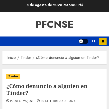
Saltar
8 de agosto de 2026
7:56:01 PM
al
contenido
PFCNSE
Inicio
Tinder
¿Cómo denuncio a alguien en Tinder?
Tinder
¿Cómo denuncio a alguien en
Tinder?
PROYECTWZJOYH
10 DE FEBRERO DE 2024