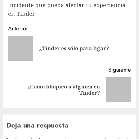
incidente que pueda afectar tu experiencia
en Tinder.
Navegación
Anterior
de
En
entradas
¿Tinder es sólo para ligar?
ant
Siguiente
¿Cómo bloqueo a alguien en
Siguiente
Tinder?
entrada:
Deja una respuesta