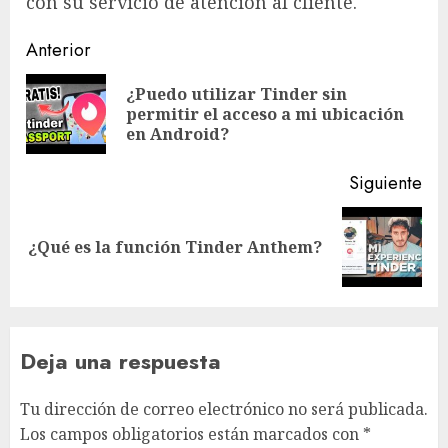
con su servicio de atención al cliente.
Navegación
Anterior
de
¿Puedo utilizar Tinder sin
En
entradas
permitir el acceso a mi ubicación
ant
en Android?
Siguiente
Siguiente
¿Qué es la función Tinder Anthem?
entrada:
Deja una respuesta
Tu dirección de correo electrónico no será publicada.
Los campos obligatorios están marcados con
*