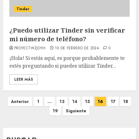
Tinder
¿Puedo utilizar Tinder sin verificar
mi número de teléfono?
PROYECTWZJOYH
10 DE FEBRERO DE 2024
0
¡Hola! Si estás aquí, es porque probablemente te
estés preguntando si puedes utilizar Tinder...
LEER MÁS
Paginación
Anterior
1
…
13
14
15
16
17
18
de
19
Siguiente
entradas